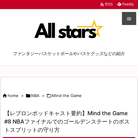

Feedly
RSS


メニュ

ファンタジーバスケットボールやバスケグッズなどの紹介
前へ

次へ

検索

home
>

NBA
>

Mind the Game
【レブロンポッドキャスト要約】Mind the Game
#8 NBAファイナルでのゴールデンステートのポス
トスプリットの守り方